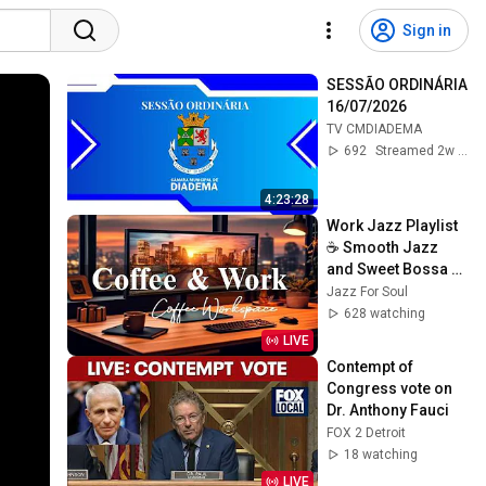
Sign in
SESSÃO ORDINÁRIA 
16/07/2026
TV CMDIADEMA
692
Streamed 2w ago
4:23:28
Work Jazz Playlist 
☕ Smooth Jazz 
and Sweet Bossa 
Nova Music for 
Jazz For Soul
Work, Study & Relax
628 watching
LIVE
Contempt of 
Congress vote on 
Dr. Anthony Fauci
FOX 2 Detroit
18 watching
LIVE