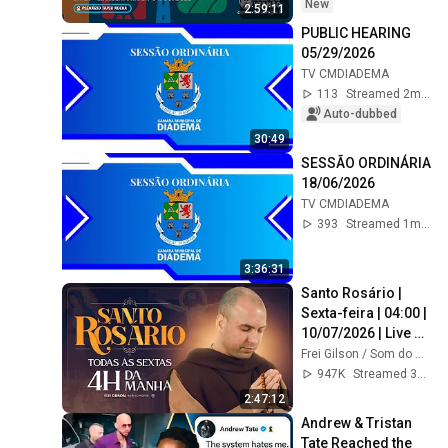
New
2:59:11
PUBLIC HEARING 
05/29/2026
TV CMDIADEMA
113
Streamed 2mo ago
Auto-dubbed
30:49
SESSÃO ORDINÁRIA 
18/06/2026
TV CMDIADEMA
393
Streamed 1mo ago
3:36:31
Santo Rosário | 
Sexta-feira | 04:00 | 
10/07/2026 | Live 
Ao vivo
Frei Gilson / Som do Monte - OFICIAL
947K
Streamed 3w ago
2:47:12
Andrew & Tristan 
Tate Reached the 