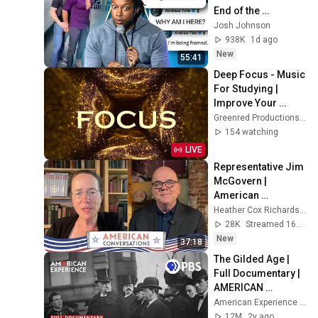
End of the 
Algorithm
Josh Johnson
938K
1d ago
New
55:41
Deep Focus - Music 
For Studying | 
Improve Your 
Focus - Study 
Greenred Productions - Relaxing Music
Music
154 watching
LIVE
Representative Jim 
McGovern | 
American 
Conversations
Heather Cox Richardson
28K
Streamed 16h ago
New
37:18
The Gilded Age | 
Full Documentary | 
AMERICAN 
EXPERIENCE | PBS
American Experience | PBS
12M
2y ago