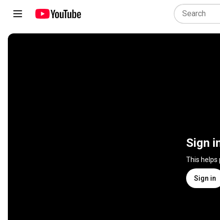
Sign i
This helps
Sign in