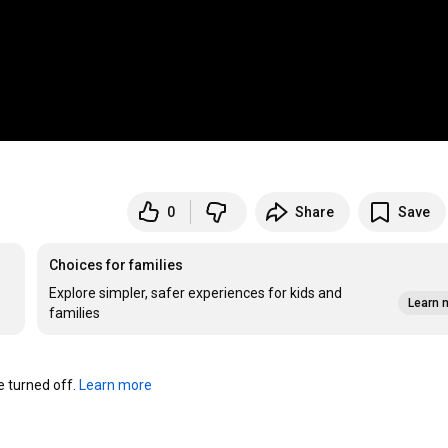
0
Share
Save
Choices for families
Explore simpler, safer experiences for kids and
Learn 
families
turned off. 
Learn more