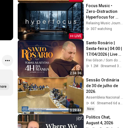
Focus Music • 
Zero-Distraction 
Hyperfocus for 
Deep Work, Study, 
Relaxing Music Journey
and Peak 
307 watching
Productivity
LIVE
Santo Rosário | 
Sexta-feira | 04:00 | 
17/04/2026 | Live 
Ao vivo
Frei Gilson / Som do Monte - OFICIAL
1.2M
Streamed 3mo ago
2:34:36
Sessão Ordinária 
de 30 de julho de 
more
2026.
Assembleia Nacional de Cabo Verde
6K
Streamed 6d ago
New
3:29:44
Politics Chat, 
August 4, 2026