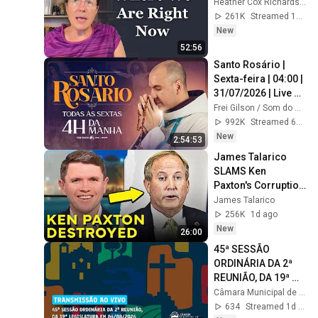
Heather Cox Richardson
261K
Streamed 1d ago
New
52:56
Santo Rosário | 
Sexta-feira | 04:00 | 
31/07/2026 | Live 
Ao vivo
Frei Gilson / Som do Monte - OFICIAL
992K
Streamed 6d ago
New
2:54:53
James Talarico 
SLAMS Ken 
Paxton's Corruption 
LIVE ON AIR
James Talarico
256K
1d ago
New
26:00
45ª SESSÃO 
ORDINÁRIA DA 2ª 
REUNIÃO, DA 19ª 
LEGISLATURA EM 
Câmara Municipal de Viamão
04/08/2026
634
Streamed 1d ago