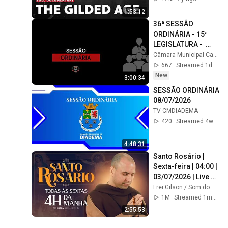
1:53:12
36ª SESSÃO 
ORDINÁRIA - 15ª 
LEGISLATURA -  
04/08/2026 - 18 hs
Câmara Municipal Campo Limpo Paulista
667
Streamed 1d ago
New
3:00:34
SESSÃO ORDINÁRIA 
08/07/2026
TV CMDIADEMA
420
Streamed 4w ago
4:48:31
Santo Rosário | 
Sexta-feira | 04:00 | 
03/07/2026 | Live 
Ao vivo
Frei Gilson / Som do Monte - OFICIAL
1M
Streamed 1mo ago
2:55:53