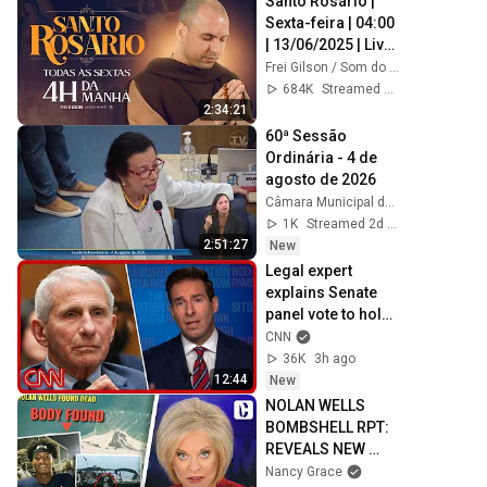
Santo Rosário | 
Sexta-feira | 04:00 
| 13/06/2025 | Live 
Ao vivo
Frei Gilson / Som do Monte - OFICIAL
684K
Streamed 1y ago
2:34:21
60ª Sessão 
Ordinária - 4 de 
agosto de 2026
Câmara Municipal de Aracaju
1K
Streamed 2d ago
2:51:27
New
Legal expert 
explains Senate 
panel vote to hold 
Fauci in contempt
CNN
36K
3h ago
12:44
New
NOLAN WELLS 
BOMBSHELL RPT: 
REVEALS NEW 
WITNESSES, 
Nancy Grace