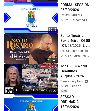
FORMAL SESSION 
06/30/2026
TV CMDIADEMA
228
Streamed 1mo ago
52:35
Santo Rosário | 
Sexta-feira | 04:00 
| 01/08/2025 | Live 
Ao vivo
Frei Gilson / Som do Monte - OFICIAL
775K
Streamed 1y ago
2:55:49
Top U.S. & World 
Headlines — 
August 6, 2026
Democracy Now!
49K
4h ago
13:23
New
SESSÃO 
ORDINÁRIA 
18/06/2026