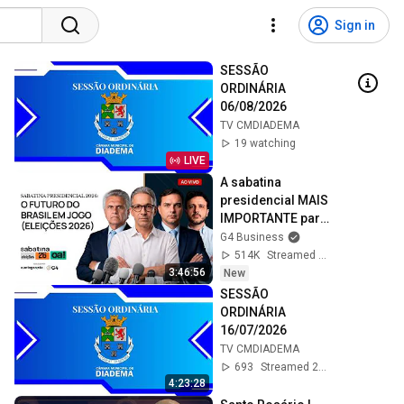
Sign in
SESSÃO 
ORDINÁRIA 
06/08/2026
TV CMDIADEMA
19 watching
LIVE
A sabatina 
presidencial MAIS 
IMPORTANTE para 
os empresários 
G4 Business
brasileiros | 
514K
Streamed 2d ago
Eleições 2026
3:46:56
New
SESSÃO 
ORDINÁRIA 
16/07/2026
TV CMDIADEMA
693
Streamed 2w ago
4:23:28