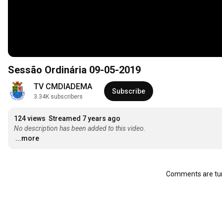
Sessão Ordinária 09-05-2019
TV CMDIADEMA
Subscribe
3.34K subscribers
124 views
Streamed 7 years ago
No description has been added to this video.
...more
Comments are tur