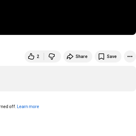
2
Share
Save
ned off. 
Learn more