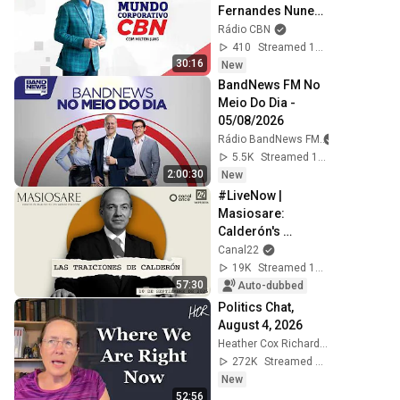
Fernandes Nunes 
from Casas Bahia 
Rádio CBN
Group
410
Streamed 1d ago
30:16
New
BandNews FM No 
Meio Do Dia - 
05/08/2026
Rádio BandNews FM
5.5K
Streamed 1d ago
2:00:30
New
#LiveNow | 
Masiosare: 
Calderón's 
betrayals 
Canal22
(10/09/2025)
19K
Streamed 10mo ago
57:30
Auto-dubbed
Politics Chat, 
August 4, 2026
Heather Cox Richardson
272K
Streamed 1d ago
New
52:56