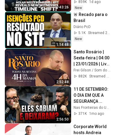
TIMELINE "SHIFT?"
859K
1d ago
43:26
New
🚨 Recado para o 
Brasil
Diário PcD
5.1K
Streamed 2d ago
New
1:14:48
Santo Rosário | 
Sexta-feira | 04:00 
| 23/01/2026 | Live 
Ao vivo
Frei Gilson / Som do Monte - OFICIAL
882K
Streamed 6mo ago
2:52:48
11 DE SETEMBRO: 
O DIA EM QUE A 
SEGURANÇA 
AÉREA MUDOU 
Nas Fronteiras do Universo
PARA SEMPRE!
371K
1mo ago
2:56:50
Corporate World 
hosts Andreia 