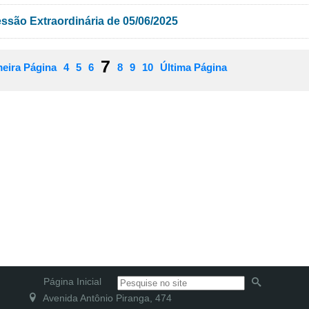
ssão Extraordinária de 05/06/2025
7
meira Página
4
5
6
8
9
10
Última Página
Página Inicial
Avenida Antônio Piranga, 474