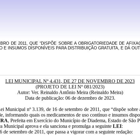
TEMBRO DE 2011, QUE “DISPÕE SOBRE A OBRIGATORIEDADE DE AFI
E INSUMOS DISPONÍVEIS PARA DISTRIBUIÇÃO GRATUITA, E DÁ OU
LEI MUNICIPAL Nº 4.431, DE 27 DE NOVEMBRO DE
2023
(PROJETO DE LEI Nº 081/2023)
Autor: Ver. Reinaldo Antônio Meira (Reinaldo Meira)
Data de publicação: 06 de dezembro de 2023.
Lei Municipal nº 3.139, de 16 de setembro de 2011, que “dispõe sobre 
e, informando quais os medicamentos de uso contínuo e insumos disponív
IRA
, Prefeita em Exercício do Município de Diadema, Estado de São Pau
a Municipal aprova e ela sanciona e promulga a seguinte
LEI
:
 16 de setembro de 2011, que passa a vigorar com a seguinte redação: