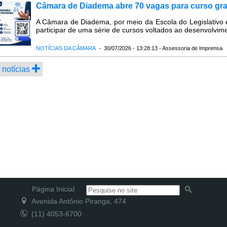
Câmara de Diadema abre 70 vagas para curso gra
A Câmara de Diadema, por meio da Escola do Legislativo e 
participar de uma série de cursos voltados ao desenvolvime
NOTÍCIAS DA CÂMARA
- 30/07/2026 - 13:28:13 - Assessoria de Imprensa
 notícias
Página Inicial
Avenida Antônio Piranga, 474
(11) 4053-6700