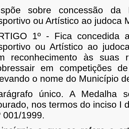
ispõe sobre concessão da M
sportivo ou Artístico ao judo
RTIGO 1º - Fica concedida a 
sportivo ou Artístico ao jud
m reconhecimento às suas re
obressair em competições de n
levando o nome do Município d
arágrafo único. A Medalha s
urado, nos termos do inciso I d
º 001/1999.