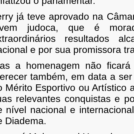
nfatizou o parlamentar.
erry já teve aprovado na Câma
ovem judoca, que é morad
xtraordinários resultados al
cional e por sua promissora traj
as a homenagem não ficará a
ferecer também, em data a ser 
o Mérito Esportivo ou Artístico
uas relevantes conquistas e p
e nível nacional e internacion
e Diadema.