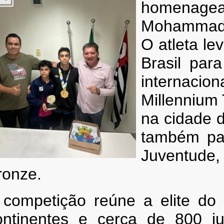
homenag
Mohammad 
O atleta l
Brasil par
internacio
Millennium
na cidade d
também pa
Juventude
ronze.
 competição reúne a elite do 
ontinentes e cerca de 800 ju