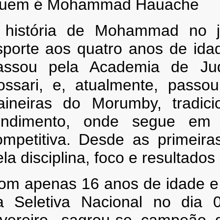
uem é Mohammad Hauache
 história de Mohammad no j
sporte aos quatro anos de ida
assou pela Academia de Ju
ossari, e, atualmente, passo
aineiras do Morumby, tradicio
endimento, onde segue em i
ompetitiva. Desde as primeir
la disciplina, foco e resultados
om apenas 16 anos de idade e já
a Seletiva Nacional no dia
evereiro, sagrou-se campeão do