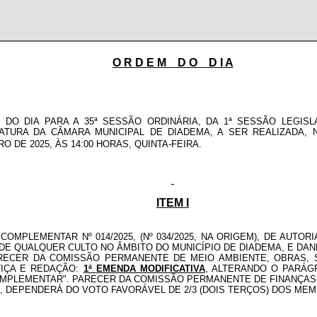
O R D E M D O D I A
DO DIA PARA A 35ª SESSÃO ORDINÁRIA, DA 1ª SESSÃO LEGISLA
ATURA DA CÂMARA MUNICIPAL DE DIADEMA, A SER REALIZADA, N
O DE 2025, ÀS 14:00 HORAS, QUINTA-FEIRA.
ITEM I
COMPLEMENTAR Nº 014/2025, (Nº 034/2025, NA ORIGEM), DE AUT
 DE QUALQUER CULTO NO ÂMBITO DO MUNICÍPIO DE DIADEMA, E D
ARECER DA COMISSÃO PERMANENTE DE MEIO AMBIENTE, OBRAS, 
TIÇA E REDAÇÃO:
1ª EMENDA MODIFICATIVA
, ALTERANDO O PARÁG
 COMPLEMENTAR". PARECER DA COMISSÃO PERMANENTE DE FINANÇAS
 DEPENDERÁ DO VOTO FAVORÁVEL DE 2/3 (DOIS TERÇOS) DOS MEM