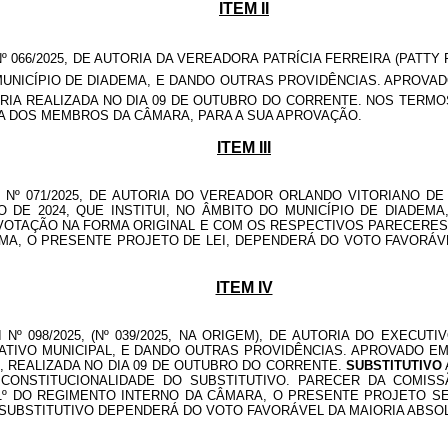
ITEM II
 066/2025, DE AUTORIA DA VEREADORA PATRÍCIA FERREIRA (PATTY 
UNICÍPIO DE DIADEMA, E DANDO OUTRAS PROVIDÊNCIAS. APROVADO
IA REALIZADA NO DIA 09 DE OUTUBRO DO CORRENTE. NOS TERMOS
TA DOS MEMBROS DA CÂMARA, PARA A SUA APROVAÇÃO.
ITEM III
 Nº 071/2025, DE AUTORIA DO VEREADOR ORLANDO VITORIANO DE
OSTO DE 2024, QUE INSTITUI, NO ÂMBITO DO MUNICÍPIO DE DIA
 VOTAÇÃO NA FORMA ORIGINAL E COM OS RESPECTIVOS PARECERES,
DEMA, O PRESENTE PROJETO DE LEI, DEPENDERÁ DO VOTO FAVORÁ
ITEM IV
º 098/2025, (Nº 039/2025, NA ORIGEM), DE AUTORIA DO EXECUT
IVO MUNICIPAL, E DANDO OUTRAS PROVIDÊNCIAS. APROVADO EM 1
, REALIZADA NO DIA 09 DE OUTUBRO DO CORRENTE.
SUBSTITUTIVO
CONSTITUCIONALIDADE DO SUBSTITUTIVO. PARECER DA COMIS
 1º DO REGIMENTO INTERNO DA CÂMARA, O PRESENTE PROJETO S
E SUBSTITUTIVO DEPENDERÁ DO VOTO FAVORÁVEL DA MAIORIA ABS