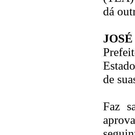
dá out
JOS
Prefe
Estad
de sua
Faz s
aprov
segui